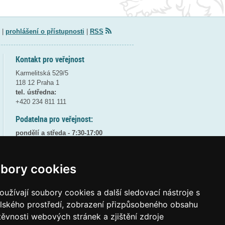
|
prohlášení o přístupnosti
|
RSS
Kontakt pro veřejnost
Karmelitská 529/5
118 12 Praha 1
tel. ústředna:
+420 234 811 111
Podatelna pro veřejnost:
pondělí a středa - 7:30-17:00
úterý a čtvrtek - 7:30-15:30
pátek - 7:30-14:00
bory cookies
8:30 - 9:30 - bezpečnostní přestávka
(více informací
ZDE
)
užívají soubory cookies a další sledovací nástroje s
Elektronická podatelna:
elského prostředí, zobrazení přizpůsobeného obsahu
posta@msmt
gov
cz
těvnosti webových stránek a zjištění zdroje