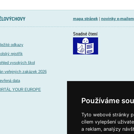
TĚLOVÝCHOVY
mapa stránek
|
novinky e-mailem
Snadné čtení
ležité odkazy
olský rejstřík
ehled vysokých škol
án veřejných zakázek 2026
evřená data
ORTÁL YOUR EUROPE
Používáme sou
Tyto webové stránky po
cílem vylepšení uživat
a reklam, analýzy návš