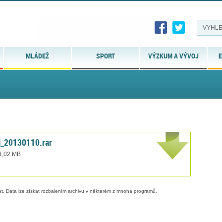
MLÁDEŽ
SPORT
VÝZKUM A VÝVOJ
E
i_20130110.rar
 1,02 MB
. Data lze získat rozbalením archivu v některém z mnoha programů.
d