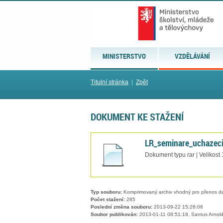
MINISTERSTVO
VZDĚLÁVÁNÍ
Titulní stránka
|
Zpět
DOKUMENT KE STAŽENÍ
LR_seminare_uchazec
Dokument typu rar | Velikost
Typ souboru:
Komprimovaný archiv vhodný pro přenos dat
Počet stažení:
285
Poslední změna souboru:
2013-09-22 15:26:06
Soubor publikován:
2013-01-11 08:51:18, Santus Arnol