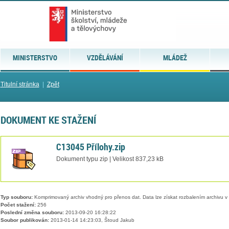
MINISTERSTVO
VZDĚLÁVÁNÍ
MLÁDEŽ
Titulní stránka
|
Zpět
DOKUMENT KE STAŽENÍ
C13045 Přílohy.zip
Dokument typu zip | Velikost 837,23 kB
Typ souboru:
Komprimovaný archiv vhodný pro přenos dat. Data lze získat rozbalením archivu 
Počet stažení:
256
Poslední změna souboru:
2013-09-20 16:28:22
Soubor publikován:
2013-01-14 14:23:03, Štoud Jakub