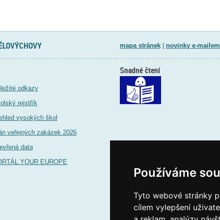
TĚLOVÝCHOVY
mapa stránek
|
novinky e-mailem
Snadné čtení
ležité odkazy
olský rejstřík
ehled vysokých škol
án veřejných zakázek 2026
evřená data
ORTÁL YOUR EUROPE
Používáme sou
Tyto webové stránky po
cílem vylepšení uživat
a reklam, analýzy návš