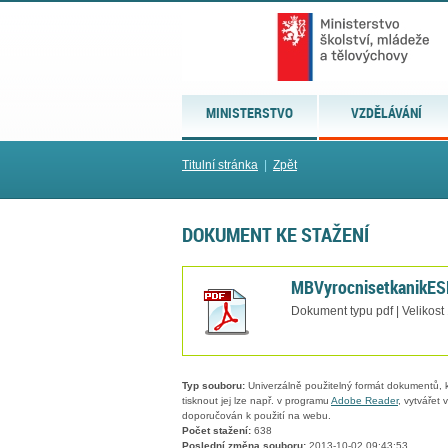
MINISTERSTVO
VZDĚLÁVÁNÍ
Titulní stránka
|
Zpět
DOKUMENT KE STAŽENÍ
MBVyrocnisetkanikES
Dokument typu pdf | Velikost
Typ souboru:
Univerzálně použitelný formát dokumentů, kt
tisknout jej lze např. v programu
Adobe Reader
, vytvářet
doporučován k použití na webu.
Počet stažení:
638
Poslední změna souboru:
2013-10-02 09:43:53