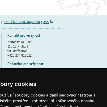
|
prohlášení o přístupnosti
|
RSS
Kontakt pro veřejnost
Karmelitská 529/5
118 12 Praha 1
tel. ústředna:
+420 234 811 111
Podatelna pro veřejnost:
pondělí a středa - 7:30-17:00
úterý a čtvrtek - 7:30-15:30
pátek - 7:30-14:00
bory cookies
8:30 - 9:30 - bezpečnostní přestávka
(více informací
ZDE
)
užívají soubory cookies a další sledovací nástroje s
elského prostředí, zobrazení přizpůsobeného obsahu
Elektronická podatelna:
těvnosti webových stránek a zjištění zdroje
posta@msmt
gov
cz