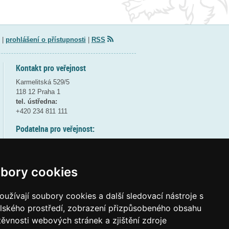
|
prohlášení o přístupnosti
|
RSS
Kontakt pro veřejnost
Karmelitská 529/5
118 12 Praha 1
tel. ústředna:
+420 234 811 111
Podatelna pro veřejnost:
pondělí a středa - 7:30-17:00
úterý a čtvrtek - 7:30-15:30
pátek - 7:30-14:00
bory cookies
8:30 - 9:30 - bezpečnostní přestávka
(více informací
ZDE
)
užívají soubory cookies a další sledovací nástroje s
elského prostředí, zobrazení přizpůsobeného obsahu
Elektronická podatelna:
těvnosti webových stránek a zjištění zdroje
posta@msmt
gov
cz