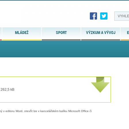
MLÁDEŽ
SPORT
VÝZKUM A VÝVOJ
E
 262,5 kB
 v editoru Word, otevřít lze v kancelářském balíku Microsoft Office či