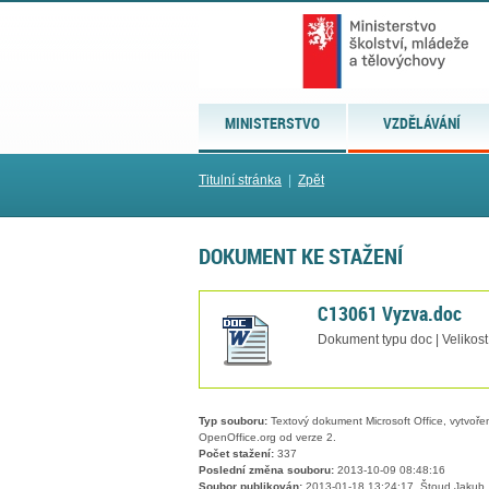
MINISTERSTVO
VZDĚLÁVÁNÍ
Titulní stránka
|
Zpět
DOKUMENT KE STAŽENÍ
C13061 Vyzva.doc
Dokument typu doc | Velikost
Typ souboru:
Textový dokument Microsoft Office, vytvořený
OpenOffice.org od verze 2.
Počet stažení:
337
Poslední změna souboru:
2013-10-09 08:48:16
Soubor publikován:
2013-01-18 13:24:17, Štoud Jakub