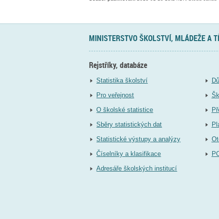
MINISTERSTVO ŠKOLSTVÍ, MLÁDEŽE A 
Rejstříky, databáze
Statistika školství
Dů
Pro veřejnost
Šk
O školské statistice
Př
Sběry statistických dat
Pl
Statistické výstupy a analýzy
Ot
Číselníky a klasifikace
P
Adresáře školských institucí