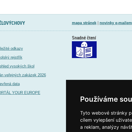
TĚLOVÝCHOVY
mapa stránek
|
novinky e-mailem
Snadné čtení
ležité odkazy
olský rejstřík
ehled vysokých škol
án veřejných zakázek 2026
evřená data
ORTÁL YOUR EUROPE
Používáme sou
Tyto webové stránky po
cílem vylepšení uživat
a reklam, analýzy návš