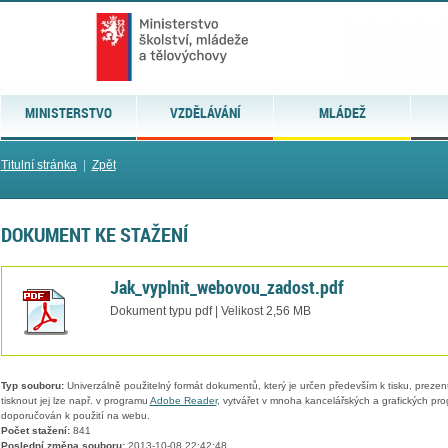
MINISTERSTVO
VZDĚLÁVÁNÍ
MLÁDEŽ
Titulní stránka
|
Zpět
DOKUMENT KE STAŽENÍ
Jak_vyplnit_webovou_zadost.pdf
Dokument typu pdf | Velikost 2,56 MB
Typ souboru:
Univerzálně použitelný formát dokumentů, který je určen především k tisku, prezen
tisknout jej lze např. v programu
Adobe Reader
, vytvářet v mnoha kancelářských a grafických pr
doporučován k použití na webu.
Počet stažení:
841
Poslední změna souboru:
2013-10-08 22:42:48