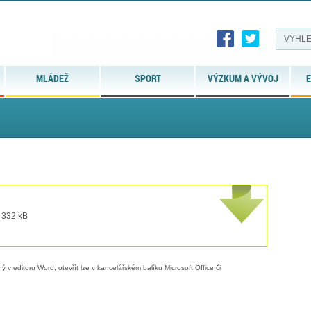
MLÁDEŽ
SPORT
VÝZKUM A VÝVOJ
E
t 332 kB
 v editoru Word, otevřít lze v kancelářském balíku Microsoft Office či