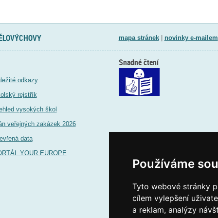
TĚLOVÝCHOVY
mapa stránek
|
novinky e-mailem
Snadné čtení
ležité odkazy
olský rejstřík
ehled vysokých škol
án veřejných zakázek 2026
evřená data
ORTÁL YOUR EUROPE
Používáme sou
Tyto webové stránky po
cílem vylepšení uživat
a reklam, analýzy návš