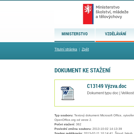
MINISTERSTVO
VZDĚLÁVÁNÍ
Titulní stránka
|
Zpět
DOKUMENT KE STAŽENÍ
C13149 Výzva.doc
Dokument typu doc | Velikos
Typ souboru:
Textový dokument Microsoft Office, vytvořený
OpenOffice.org od verze 2.
Počet stažení:
362
Poslední změna souboru:
2013-10-02 14:13:39
Soubor publikován:
2013-02-11 10:14:41, Štoud Jakub