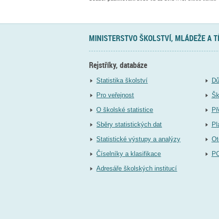
MINISTERSTVO ŠKOLSTVÍ, MLÁDEŽE A 
Rejstříky, databáze
Statistika školství
Dů
Pro veřejnost
Šk
O školské statistice
Př
Sběry statistických dat
Pl
Statistické výstupy a analýzy
Ot
Číselníky a klasifikace
P
Adresáře školských institucí