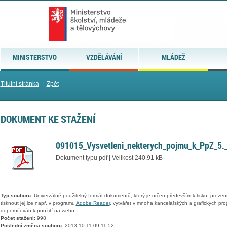
MINISTERSTVO
VZDĚLÁVÁNÍ
MLÁDEŽ
Titulní stránka
|
Zpět
DOKUMENT KE STAŽENÍ
091015_Vysvetleni_nekterych_pojmu_k_PpZ_5.
Dokument typu pdf | Velikost 240,91 kB
Typ souboru:
Univerzálně použitelný formát dokumentů, který je určen především k tisku, prezen
tisknout jej lze např. v programu
Adobe Reader
, vytvářet v mnoha kancelářských a grafických pr
doporučován k použití na webu.
Počet stažení:
998
Poslední změna souboru:
2013-10-11 09:11:52