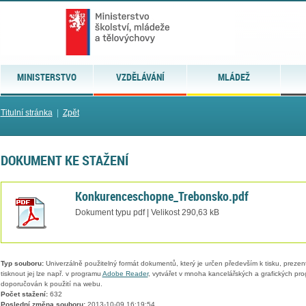
MINISTERSTVO
VZDĚLÁVÁNÍ
MLÁDEŽ
Titulní stránka
|
Zpět
DOKUMENT KE STAŽENÍ
Konkurenceschopne_Trebonsko.pdf
Dokument typu pdf | Velikost 290,63 kB
Typ souboru:
Univerzálně použitelný formát dokumentů, který je určen především k tisku, prezen
tisknout jej lze např. v programu
Adobe Reader
, vytvářet v mnoha kancelářských a grafických pr
doporučován k použití na webu.
Počet stažení:
632
Poslední změna souboru:
2013-10-09 16:19:54