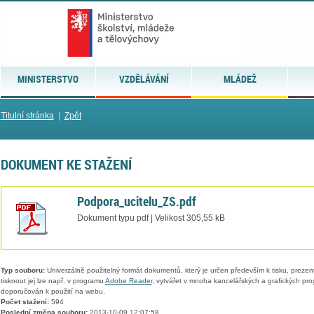
MINISTERSTVO
VZDĚLÁVÁNÍ
MLÁDEŽ
Titulní stránka
|
Zpět
DOKUMENT KE STAŽENÍ
Podpora_ucitelu_ZS.pdf
Dokument typu pdf | Velikost 305,55 kB
Typ souboru:
Univerzálně použitelný formát dokumentů, který je určen především k tisku, prezen
tisknout jej lze např. v programu
Adobe Reader
, vytvářet v mnoha kancelářských a grafických pr
doporučován k použití na webu.
Počet stažení:
594
Poslední změna souboru:
2013-10-09 12:07:58