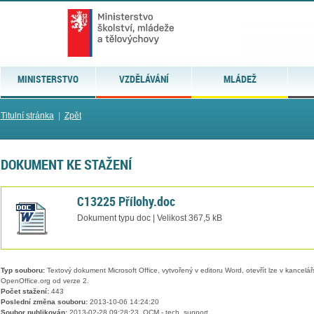
MINISTERSTVO
VZDĚLÁVÁNÍ
MLÁDEŽ
Titulní stránka
|
Zpět
DOKUMENT KE STAŽENÍ
C13225 Přílohy.doc
Dokument typu doc | Velikost 367,5 kB
Typ souboru:
Textový dokument Microsoft Office, vytvořený v editoru Word, otevřít lze v kancelářs
OpenOffice.org od verze 2.
Počet stažení:
443
Poslední změna souboru:
2013-10-06 14:24:20
Soubor publikován:
2013-02-28 09:28:23, QCM - tech. support