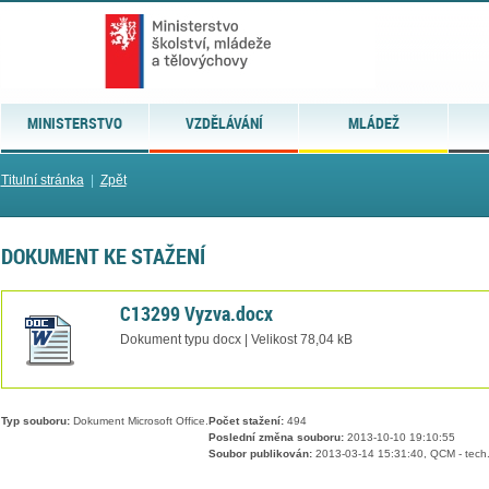
MINISTERSTVO
VZDĚLÁVÁNÍ
MLÁDEŽ
Titulní stránka
|
Zpět
DOKUMENT KE STAŽENÍ
C13299 Vyzva.docx
Dokument typu docx | Velikost 78,04 kB
Typ souboru:
Dokument Microsoft Office.
Počet stažení:
494
Poslední změna souboru:
2013-10-10 19:10:55
Soubor publikován:
2013-03-14 15:31:40, QCM - tech.