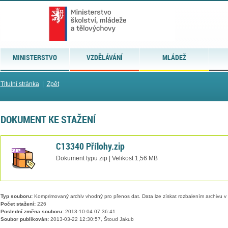
MINISTERSTVO
VZDĚLÁVÁNÍ
MLÁDEŽ
Titulní stránka
|
Zpět
DOKUMENT KE STAŽENÍ
C13340 Přílohy.zip
Dokument typu zip | Velikost 1,56 MB
Typ souboru:
Komprimovaný archiv vhodný pro přenos dat. Data lze získat rozbalením archivu 
Počet stažení:
226
Poslední změna souboru:
2013-10-04 07:36:41
Soubor publikován:
2013-03-22 12:30:57, Štoud Jakub