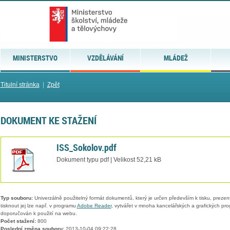
MINISTERSTVO
VZDĚLÁVÁNÍ
MLÁDEŽ
Titulní stránka
|
Zpět
DOKUMENT KE STAŽENÍ
ISS_Sokolov.pdf
Dokument typu pdf | Velikost 52,21 kB
Typ souboru:
Univerzálně použitelný formát dokumentů, který je určen především k tisku, prezen
tisknout jej lze např. v programu
Adobe Reader
, vytvářet v mnoha kancelářských a grafických pr
doporučován k použití na webu.
Počet stažení:
800
Poslední změna souboru:
2013-10-04 09:22:28