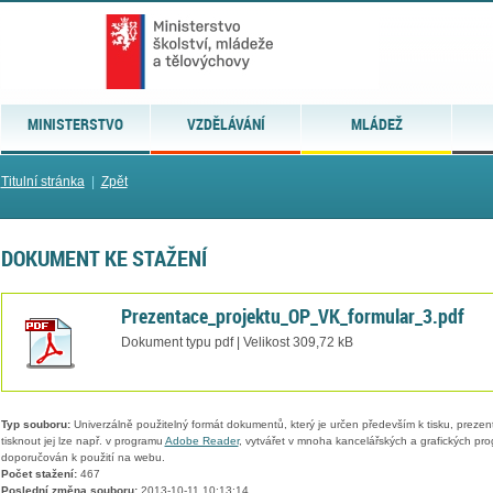
MINISTERSTVO
VZDĚLÁVÁNÍ
MLÁDEŽ
Titulní stránka
|
Zpět
DOKUMENT KE STAŽENÍ
Prezentace_projektu_OP_VK_formular_3.pdf
Dokument typu pdf | Velikost 309,72 kB
Typ souboru:
Univerzálně použitelný formát dokumentů, který je určen především k tisku, prezen
tisknout jej lze např. v programu
Adobe Reader
, vytvářet v mnoha kancelářských a grafických pr
doporučován k použití na webu.
Počet stažení:
467
Poslední změna souboru:
2013-10-11 10:13:14