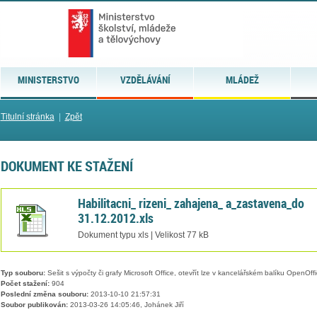
MINISTERSTVO
VZDĚLÁVÁNÍ
MLÁDEŽ
Titulní stránka
|
Zpět
DOKUMENT KE STAŽENÍ
Habilitacni_ rizeni_ zahajena_ a_zastavena_do
31.12.2012.xls
Dokument typu xls | Velikost 77 kB
Typ souboru:
Sešit s výpočty či grafy Microsoft Office, otevřít lze v kancelářském balíku OpenOffic
Počet stažení:
904
Poslední změna souboru:
2013-10-10 21:57:31
Soubor publikován:
2013-03-26 14:05:46, Johánek Jiří