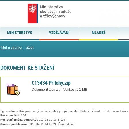
MINISTERSTVO
VZDĚLÁVÁNÍ
MLÁDEŽ
Titulní stránka
|
Zpět
DOKUMENT KE STAŽENÍ
C13434 Přílohy.zip
Dokument typu zip | Velikost 1,1 MB
Typ souboru:
Komprimovaný archiv vhodný pro přenos dat. Data lze získat rozbalením archivu 
Počet stažení:
234
Poslední změna souboru:
2013-08-19 10:27:04
Soubor publikován:
2013-04-11 14:32:26, Štoud Jakub