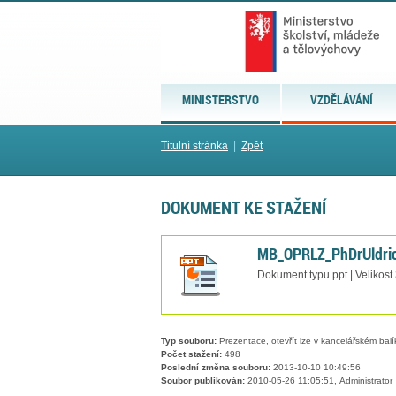
MINISTERSTVO
VZDĚLÁVÁNÍ
Titulní stránka
|
Zpět
DOKUMENT KE STAŽENÍ
MB_OPRLZ_PhDrUldric
Dokument typu ppt | Velikost
Typ souboru:
Prezentace, otevřít lze v kancelářském balí
Počet stažení:
498
Poslední změna souboru:
2013-10-10 10:49:56
Soubor publikován:
2010-05-26 11:05:51, Administrator