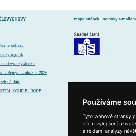
TĚLOVÝCHOVY
mapa stránek
|
novinky e-mailem
Snadné čtení
ležité odkazy
olský rejstřík
ehled vysokých škol
án veřejných zakázek 2026
evřená data
ORTÁL YOUR EUROPE
Používáme sou
Tyto webové stránky po
cílem vylepšení uživat
a reklam, analýzy návš