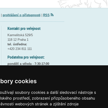
|
prohlášení o přístupnosti
|
RSS
Kontakt pro veřejnost
Karmelitská 529/5
118 12 Praha 1
tel. ústředna:
+420 234 811 111
Podatelna pro veřejnost:
pondělí a středa - 7:30-17:00
úterý a čtvrtek - 7:30-15:30
pátek - 7:30-14:00
bory cookies
8:30 - 9:30 - bezpečnostní přestávka
(více informací
ZDE
)
užívají soubory cookies a další sledovací nástroje s
Elektronická podatelna:
elského prostředí, zobrazení přizpůsobeného obsahu
posta@msmt
gov
cz
těvnosti webových stránek a zjištění zdroje