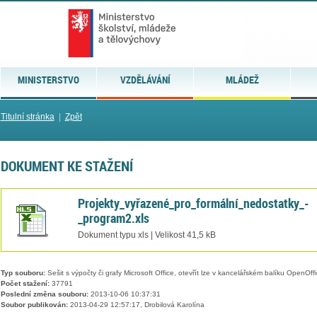
MINISTERSTVO
VZDĚLÁVÁNÍ
MLÁDEŽ
Titulní stránka
|
Zpět
DOKUMENT KE STAŽENÍ
Projekty_vyřazené_pro_formální_nedostatky_-
_program2.xls
Dokument typu xls | Velikost 41,5 kB
Typ souboru:
Sešit s výpočty či grafy Microsoft Office, otevřít lze v kancelářském balíku OpenOffic
Počet stažení:
37791
Poslední změna souboru:
2013-10-06 10:37:31
Soubor publikován:
2013-04-29 12:57:17, Drobilová Karolína