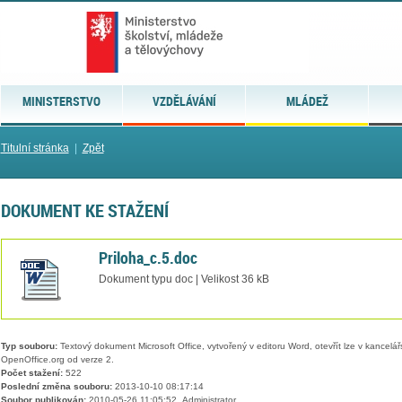
MINISTERSTVO
VZDĚLÁVÁNÍ
MLÁDEŽ
Titulní stránka
|
Zpět
DOKUMENT KE STAŽENÍ
Priloha_c.5.doc
Dokument typu doc | Velikost 36 kB
Typ souboru:
Textový dokument Microsoft Office, vytvořený v editoru Word, otevřít lze v kancelářs
OpenOffice.org od verze 2.
Počet stažení:
522
Poslední změna souboru:
2013-10-10 08:17:14
Soubor publikován:
2010-05-26 11:05:52, Administrator