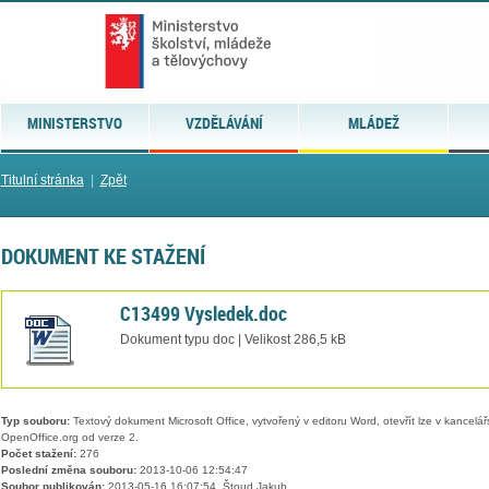
MINISTERSTVO
VZDĚLÁVÁNÍ
MLÁDEŽ
Titulní stránka
|
Zpět
DOKUMENT KE STAŽENÍ
C13499 Vysledek.doc
Dokument typu doc | Velikost 286,5 kB
Typ souboru:
Textový dokument Microsoft Office, vytvořený v editoru Word, otevřít lze v kancelářs
OpenOffice.org od verze 2.
Počet stažení:
276
Poslední změna souboru:
2013-10-06 12:54:47
Soubor publikován:
2013-05-16 16:07:54, Štoud Jakub