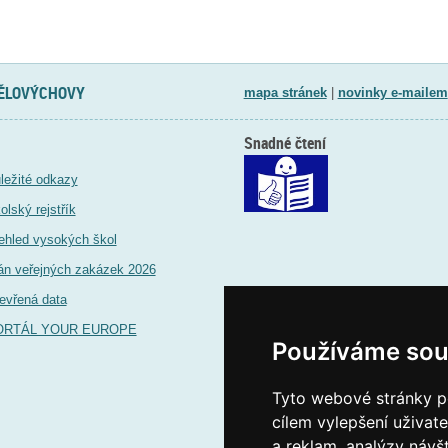
TĚLOVÝCHOVY
mapa stránek
|
novinky e-mailem
Snadné čtení
ležité odkazy
olský rejstřík
ehled vysokých škol
án veřejných zakázek 2026
evřená data
ORTÁL YOUR EUROPE
Používáme sou
Tyto webové stránky po
cílem vylepšení uživat
a reklam, analýzy návš