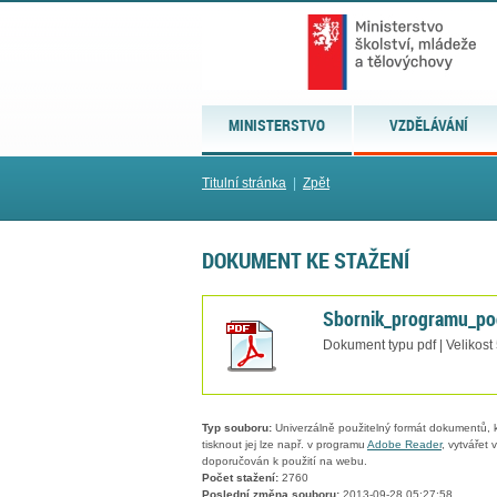
MINISTERSTVO
VZDĚLÁVÁNÍ
Titulní stránka
|
Zpět
DOKUMENT KE STAŽENÍ
Sbornik_programu_po
Dokument typu pdf | Velikost
Typ souboru:
Univerzálně použitelný formát dokumentů, kt
tisknout jej lze např. v programu
Adobe Reader
, vytvářet
doporučován k použití na webu.
Počet stažení:
2760
Poslední změna souboru:
2013-09-28 05:27:58