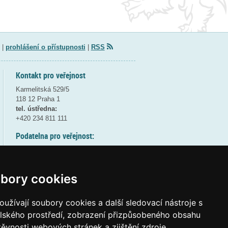
|
prohlášení o přístupnosti
|
RSS
Kontakt pro veřejnost
Karmelitská 529/5
118 12 Praha 1
tel. ústředna:
+420 234 811 111
Podatelna pro veřejnost:
pondělí a středa - 7:30-17:00
úterý a čtvrtek - 7:30-15:30
pátek - 7:30-14:00
bory cookies
8:30 - 9:30 - bezpečnostní přestávka
(více informací
ZDE
)
užívají soubory cookies a další sledovací nástroje s
elského prostředí, zobrazení přizpůsobeného obsahu
Elektronická podatelna:
těvnosti webových stránek a zjištění zdroje
posta@msmt
gov
cz