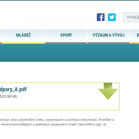
MLÁDEŽ
SPORT
VÝZKUM A VÝVOJ
E
dpory_A.pdf
 520,98 kB
erý je určen především k tisku, prezentacím a archivaci dokumentů. Prohlížet a
 v mnoha kancelářských a grafických programech (např. OpenOffice.org). Je