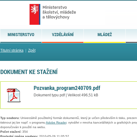
MINISTERSTVO
VZDĚLÁVÁNÍ
MLÁDEŽ
Titulní stránka
|
Zpět
DOKUMENT KE STAŽENÍ
Pozvanka_program240709.pdf
Dokument typu pdf | Velikost 496,51 kB
Typ souboru:
Univerzálně použitelný formát dokumentů, který je určen především k tisku, prezen
tisknout jej lze např. v programu
Adobe Reader
, vytvářet v mnoha kancelářských a grafických pr
doporučován k použití na webu.
Počet stažení:
354
Poslední změna souboru:
2010-05-26 11:05:57