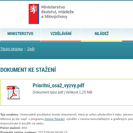
MINISTERSTVO
VZDĚLÁVÁNÍ
MLÁDEŽ
Titulní stránka
|
Zpět
DOKUMENT KE STAŽENÍ
Prioritni_osa2_vyzvy.pdf
Dokument typu pdf | Velikost 1,25 MB
Typ souboru:
Univerzálně použitelný formát dokumentů, který je určen především k tisku, prezen
tisknout jej lze např. v programu
Adobe Reader
, vytvářet v mnoha kancelářských a grafických pr
doporučován k použití na webu.
Počet stažení:
404
Poslední změna souboru:
2013-09-04 09:09:13