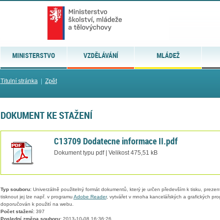
MINISTERSTVO
VZDĚLÁVÁNÍ
MLÁDEŽ
Titulní stránka
|
Zpět
DOKUMENT KE STAŽENÍ
C13709 Dodatecne informace II.pdf
Dokument typu pdf | Velikost 475,51 kB
Typ souboru:
Univerzálně použitelný formát dokumentů, který je určen především k tisku, prezen
tisknout jej lze např. v programu
Adobe Reader
, vytvářet v mnoha kancelářských a grafických pr
doporučován k použití na webu.
Počet stažení:
397
Poslední změna souboru:
2013-10-08 16:36:26