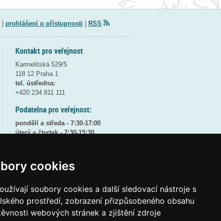
|
prohlášení o přístupnosti
|
RSS
Kontakt pro veřejnost
Karmelitská 529/5
118 12 Praha 1
tel. ústředna:
+420 234 811 111
Podatelna pro veřejnost:
pondělí a středa - 7:30-17:00
úterý a čtvrtek - 7:30-15:30
pátek - 7:30-14:00
8:30 - 9:30 - bezpečnostní přestávka
bory cookies
(více informací
ZDE
)
užívají soubory cookies a další sledovací nástroje s
Elektronická podatelna:
posta@msmt
gov
cz
elského prostředí, zobrazení přizpůsobeného obsahu
těvnosti webových stránek a zjištění zdroje
ID datové schránky:
vidaawt