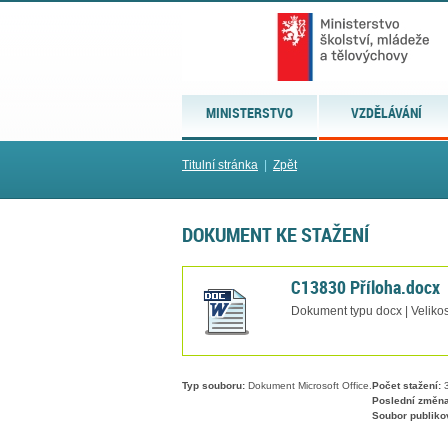
MINISTERSTVO
VZDĚLÁVÁNÍ
Titulní stránka
|
Zpět
DOKUMENT KE STAŽENÍ
C13830 Příloha.docx
Dokument typu docx | Velikos
Typ souboru:
Dokument Microsoft Office.
Počet stažení:
3
Poslední změna
Soubor publiko