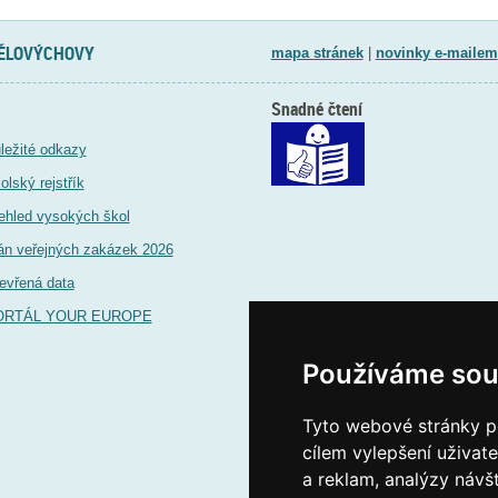
TĚLOVÝCHOVY
mapa stránek
|
novinky e-mailem
Snadné čtení
ležité odkazy
olský rejstřík
ehled vysokých škol
án veřejných zakázek 2026
evřená data
ORTÁL YOUR EUROPE
Používáme sou
Tyto webové stránky po
cílem vylepšení uživat
a reklam, analýzy návš