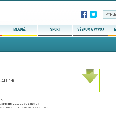
MLÁDEŽ
SPORT
VÝZKUM A VÝVOJ
E
t 114,7 kB
77
 souboru:
2013-10-09 16:15:04
ván:
2013-07-04 15:07:01, Štoud Jakub