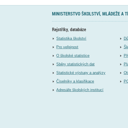
MINISTERSTVO ŠKOLSTVÍ, MLÁDEŽE A 
Rejstříky, databáze
Statistika školství
Dů
Pro veřejnost
Šk
O školské statistice
Př
Sběry statistických dat
Pl
Statistické výstupy a analýzy
Ot
Číselníky a klasifikace
P
Adresáře školských institucí