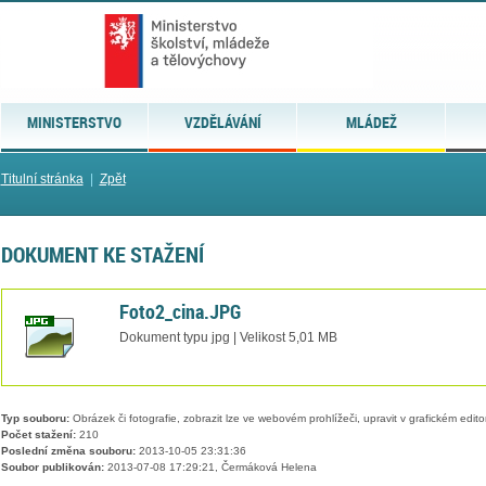
MINISTERSTVO
VZDĚLÁVÁNÍ
MLÁDEŽ
Titulní stránka
|
Zpět
DOKUMENT KE STAŽENÍ
Foto2_cina.JPG
Dokument typu jpg | Velikost 5,01 MB
Typ souboru:
Obrázek či fotografie, zobrazit lze ve webovém prohlížeči, upravit v grafickém edito
Počet stažení:
210
Poslední změna souboru:
2013-10-05 23:31:36
Soubor publikován:
2013-07-08 17:29:21, Čermáková Helena