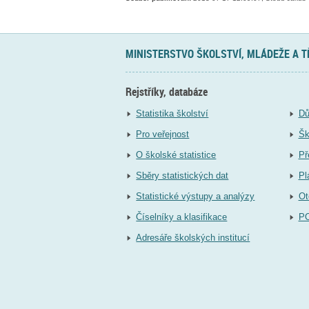
MINISTERSTVO ŠKOLSTVÍ, MLÁDEŽE A 
Rejstříky, databáze
Statistika školství
Dů
Pro veřejnost
Šk
O školské statistice
Př
Sběry statistických dat
Pl
Statistické výstupy a analýzy
Ot
Číselníky a klasifikace
P
Adresáře školských institucí