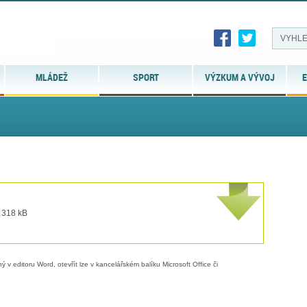
MLÁDEŽ
SPORT
VÝZKUM A VÝVOJ
E
t 318 kB
 v editoru Word, otevřít lze v kancelářském balíku Microsoft Office či