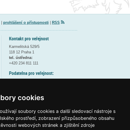
|
prohlášení o přístupnosti
|
RSS
Kontakt pro veřejnost
Karmelitská 529/5
118 12 Praha 1
tel. ústředna:
+420 234 811 111
Podatelna pro veřejnost:
pondělí a středa - 7:30-17:00
úterý a čtvrtek - 7:30-15:30
pátek - 7:30-14:00
bory cookies
8:30 - 9:30 - bezpečnostní přestávka
(více informací
ZDE
)
užívají soubory cookies a další sledovací nástroje s
elského prostředí, zobrazení přizpůsobeného obsahu
Elektronická podatelna:
těvnosti webových stránek a zjištění zdroje
posta@msmt
gov
cz