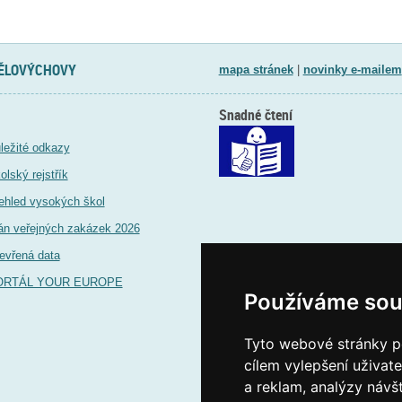
TĚLOVÝCHOVY
mapa stránek
|
novinky e-mailem
Snadné čtení
ležité odkazy
olský rejstřík
ehled vysokých škol
án veřejných zakázek 2026
evřená data
ORTÁL YOUR EUROPE
Používáme sou
Tyto webové stránky po
cílem vylepšení uživat
a reklam, analýzy návš