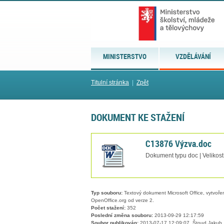
MINISTERSTVO
VZDĚLÁVÁNÍ
Titulní stránka
|
Zpět
DOKUMENT KE STAŽENÍ
C13876 Výzva.doc
Dokument typu doc | Velikos
Typ souboru:
Textový dokument Microsoft Office, vytvořený
OpenOffice.org od verze 2.
Počet stažení:
352
Poslední změna souboru:
2013-09-29 12:17:59
Soubor publikován:
2013-07-17 12:09:07, Štoud Jakub