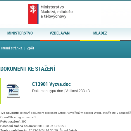
MINISTERSTVO
VZDĚLÁVÁNÍ
MLÁDEŽ
Titulní stránka
|
Zpět
DOKUMENT KE STAŽENÍ
C13901 Vyzva.doc
Dokument typu doc | Velikost 233 kB
Typ souboru:
Textový dokument Microsoft Office, vytvořený v editoru Word, otevřít lze v kancelářs
OpenOffice.org od verze 2.
Počet stažení:
395
Poslední změna souboru:
2013-10-05 10:01:22
Soubor publikován:
2013-07-24 14:36:56, Štoud Jakub