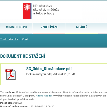
MINISTERSTVO
VZDĚLÁVÁNÍ
MLÁDEŽ
Titulní stránka
|
Zpět
DOKUMENT KE STAŽENÍ
SG_Oddis_KLicAnotace.pdf
Dokument typu pdf | Velikost 91,31 kB
Typ souboru:
Univerzálně použitelný formát dokumentů, který je určen především k tisku, prezen
tisknout jej lze např. v programu
Adobe Reader
, vytvářet v mnoha kancelářských a grafických pr
doporučován k použití na webu.
Počet stažení:
592
Poslední změna souboru:
2013-10-10 18:56:35