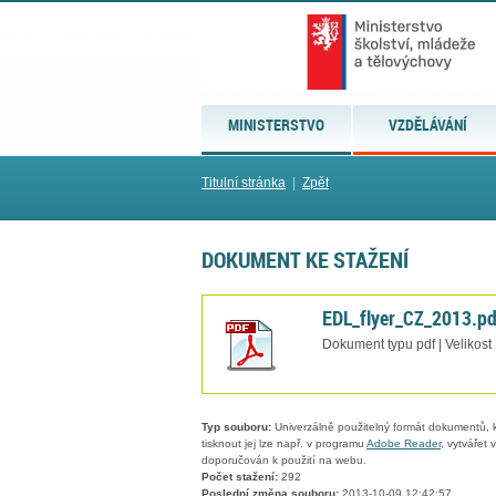
MINISTERSTVO
VZDĚLÁVÁNÍ
Titulní stránka
|
Zpět
DOKUMENT KE STAŽENÍ
EDL_flyer_CZ_2013.pd
Dokument typu pdf | Velikost
Typ souboru:
Univerzálně použitelný formát dokumentů, kt
tisknout jej lze např. v programu
Adobe Reader
, vytvářet
doporučován k použití na webu.
Počet stažení:
292
Poslední změna souboru:
2013-10-09 12:42:57