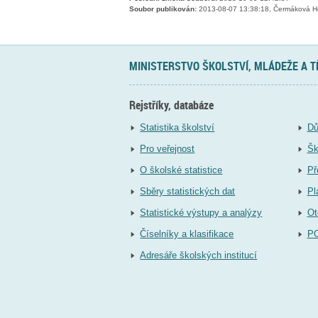
Soubor publikován:
2013-08-07 13:38:18, Čermáková H
MINISTERSTVO ŠKOLSTVÍ, MLÁDEŽE A 
Rejstříky, databáze
Statistika školství
Dů
Pro veřejnost
Šk
O školské statistice
Př
Sběry statistických dat
Pl
Statistické výstupy a analýzy
Ot
Číselníky a klasifikace
P
Adresáře školských institucí