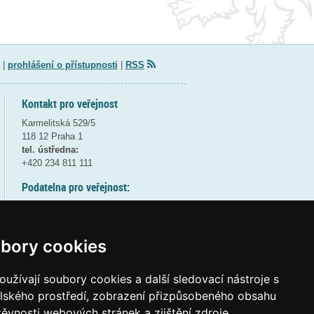
|
prohlášení o přístupnosti
|
RSS
Kontakt pro veřejnost
Karmelitská 529/5
118 12 Praha 1
tel. ústředna:
+420 234 811 111
Podatelna pro veřejnost:
pondělí a středa - 7:30-17:00
úterý a čtvrtek - 7:30-15:30
pátek - 7:30-14:00
bory cookies
8:30 - 9:30 - bezpečnostní přestávka
(více informací
ZDE
)
užívají soubory cookies a další sledovací nástroje s
elského prostředí, zobrazení přizpůsobeného obsahu
Elektronická podatelna:
těvnosti webových stránek a zjištění zdroje
posta@msmt
gov
cz