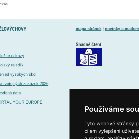
elena
TĚLOVÝCHOVY
mapa stránek
|
novinky e-mailem
Snadné čtení
ležité odkazy
olský rejstřík
ehled vysokých škol
án veřejných zakázek 2026
evřená data
ORTÁL YOUR EUROPE
Používáme sou
Tyto webové stránky po
cílem vylepšení uživat
a reklam, analýzy návš