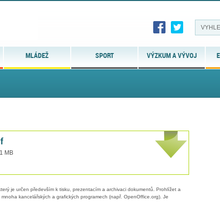
MLÁDEŽ
SPORT
VÝZKUM A VÝVOJ
E
f
 1 MB
erý je určen především k tisku, prezentacím a archivaci dokumentů. Prohlížet a
 v mnoha kancelářských a grafických programech (např. OpenOffice.org). Je