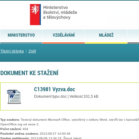
MINISTERSTVO
VZDĚLÁVÁNÍ
MLÁDEŽ
Titulní stránka
|
Zpět
DOKUMENT KE STAŽENÍ
C13981 Vyzva.doc
Dokument typu doc | Velikost 331,5 kB
Typ souboru:
Textový dokument Microsoft Office, vytvořený v editoru Word, otevřít lze v kancelářs
OpenOffice.org od verze 2.
Počet stažení:
404
Poslední změna souboru:
2013-09-27 14:00:46
Soubor publikován:
2013-08-09 13:34:18, Štoud Jakub