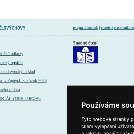
TĚLOVÝCHOVY
mapa stránek
|
novinky e-mailem
Snadné čtení
ležité odkazy
olský rejstřík
ehled vysokých škol
án veřejných zakázek 2026
evřená data
ORTÁL YOUR EUROPE
Používáme sou
Tyto webové stránky po
cílem vylepšení uživat
a reklam, analýzy návš