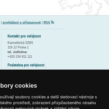
|
prohlášení o přístupnosti
|
RSS
Kontakt pro veřejnost
Karmelitská 529/5
118 12 Praha 1
tel. ústředna:
+420 234 811 111
Podatelna pro veřejnost:
pondělí a středa - 7:30-17:00
úterý a čtvrtek - 7:30-15:30
pátek - 7:30-14:00
bory cookies
8:30 - 9:30 - bezpečnostní přestávka
(více informací
ZDE
)
užívají soubory cookies a další sledovací nástroje s
elského prostředí, zobrazení přizpůsobeného obsahu
Elektronická podatelna:
těvnosti webových stránek a zjištění zdroje
posta@msmt
gov
cz