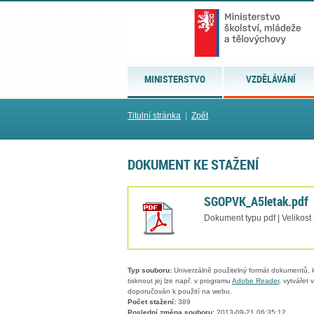
MINISTERSTVO
VZDĚLÁVÁNÍ
Titulní stránka
|
Zpět
DOKUMENT KE STAŽENÍ
SGOPVK_A5letak.pdf
Dokument typu pdf | Velikost
Typ souboru:
Univerzálně použitelný formát dokumentů, kt
tisknout jej lze např. v programu
Adobe Reader
, vytvářet
doporučován k použití na webu.
Počet stažení:
389
Poslední změna souboru:
2013-09-21 06:35:12