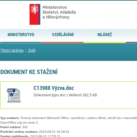
MINISTERSTVO
VZDĚLÁVÁNÍ
MLÁDEŽ
Titulní stránka
|
Zpět
DOKUMENT KE STAŽENÍ
C13988 Výzva.doc
Dokument typu doc | Velikost 182,5 kB
Typ souboru:
Textový dokument Microsoft Office, vytvořený v editoru Word, otevřít lze v kancelářs
OpenOffice.org od verze 2.
Počet stažení:
332
Poslední změna souboru:
2013-09-21 16:29:01
Soubor publikován:
2013-08-13 17:55:21