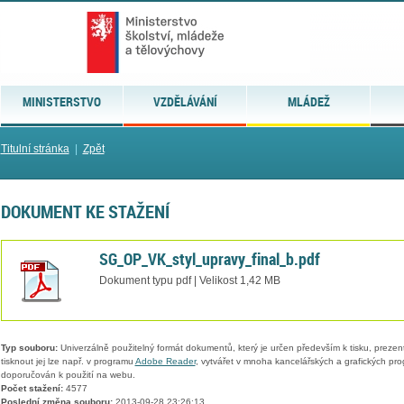
MINISTERSTVO
VZDĚLÁVÁNÍ
MLÁDEŽ
Titulní stránka
|
Zpět
DOKUMENT KE STAŽENÍ
SG_OP_VK_styl_upravy_final_b.pdf
Dokument typu pdf | Velikost 1,42 MB
Typ souboru:
Univerzálně použitelný formát dokumentů, který je určen především k tisku, prezen
tisknout jej lze např. v programu
Adobe Reader
, vytvářet v mnoha kancelářských a grafických pr
doporučován k použití na webu.
Počet stažení:
4577
Poslední změna souboru:
2013-09-28 23:26:13