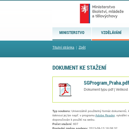
MINISTERSTVO
VZDĚLÁVÁNÍ
Titulní stránka
|
Zpět
DOKUMENT KE STAŽENÍ
SGProgram_Praha.pd
Dokument typu pdf | Velikost
Typ souboru:
Univerzálně použitelný formát dokumentů, kt
tisknout jej lze např. v programu
Adobe Reader
, vytvářet
doporučován k použití na webu.
Počet stažení:
607
Poslední změna souboru:
2013-09-13 16:08:32