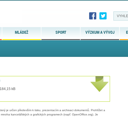
MLÁDEŽ
SPORT
VÝZKUM A VÝVOJ
E
f
 184,15 kB
erý je určen především k tisku, prezentacím a archivaci dokumentů. Prohlížet a
 v mnoha kancelářských a grafických programech (např. OpenOffice.org). Je