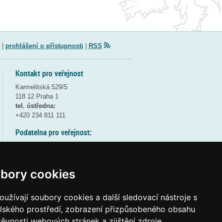
|
prohlášení o přístupnosti
|
RSS
Kontakt pro veřejnost
Karmelitská 529/5
118 12 Praha 1
tel. ústředna:
+420 234 811 111
Podatelna pro veřejnost:
pondělí a středa - 7:30-17:00
úterý a čtvrtek - 7:30-15:30
pátek - 7:30-14:00
bory cookies
8:30 - 9:30 - bezpečnostní přestávka
(více informací
ZDE
)
užívají soubory cookies a další sledovací nástroje s
elského prostředí, zobrazení přizpůsobeného obsahu
Elektronická podatelna:
těvnosti webových stránek a zjištění zdroje
posta@msmt
gov
cz