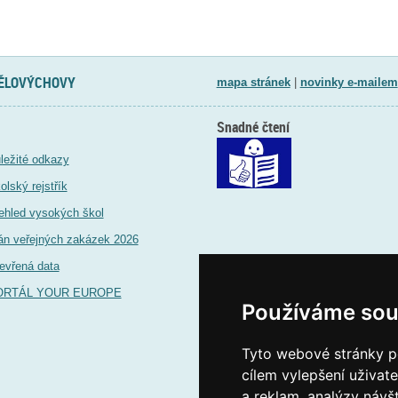
TĚLOVÝCHOVY
mapa stránek
|
novinky e-mailem
Snadné čtení
ležité odkazy
olský rejstřík
ehled vysokých škol
án veřejných zakázek 2026
evřená data
ORTÁL YOUR EUROPE
Používáme sou
Tyto webové stránky po
cílem vylepšení uživat
a reklam, analýzy návš