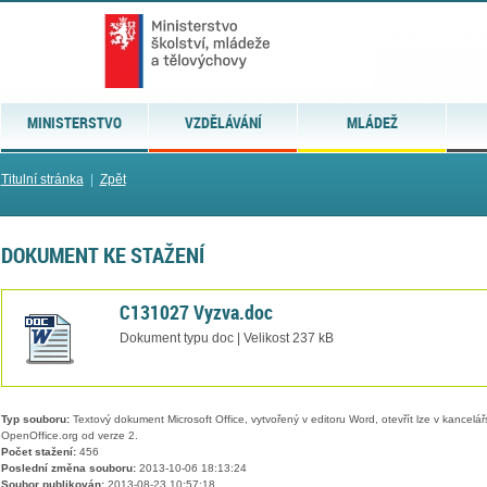
MINISTERSTVO
VZDĚLÁVÁNÍ
MLÁDEŽ
Titulní stránka
|
Zpět
DOKUMENT KE STAŽENÍ
C131027 Vyzva.doc
Dokument typu doc | Velikost 237 kB
Typ souboru:
Textový dokument Microsoft Office, vytvořený v editoru Word, otevřít lze v kancelářs
OpenOffice.org od verze 2.
Počet stažení:
456
Poslední změna souboru:
2013-10-06 18:13:24
Soubor publikován:
2013-08-23 10:57:18