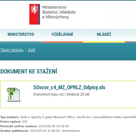
MINISTERSTVO
VZDĚLÁVÁNÍ
MLÁDEŽ
Titulní stránka
|
Zpět
DOKUMENT KE STAŽENÍ
SGvzor_c4_MZ_OPRLZ_Odpisy.xls
Dokument typu xls | Velikost 28 kB
Typ souboru:
Sešit s výpočty či grafy Microsoft Office, otevřít lze v kancelářském balíku OpenOffic
Počet stažení:
437
Poslední změna souboru:
2013-08-28 13:18:33
Soubor publikován:
2010-05-26 11:06:04, Administrator