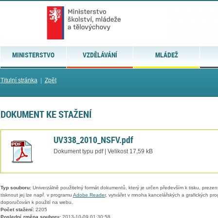
MINISTERSTVO
VZDĚLÁVÁNÍ
MLÁDEŽ
Titulní stránka
|
Zpět
DOKUMENT KE STAŽENÍ
UV338_2010_NSFV.pdf
Dokument typu pdf | Velikost 17,59 kB
Typ souboru:
Univerzálně použitelný formát dokumentů, který je určen především k tisku, prezen
tisknout jej lze např. v programu
Adobe Reader
, vytvářet v mnoha kancelářských a grafických pr
doporučován k použití na webu.
Počet stažení:
2205
Poslední změna souboru:
2013-10-09 01:30:58