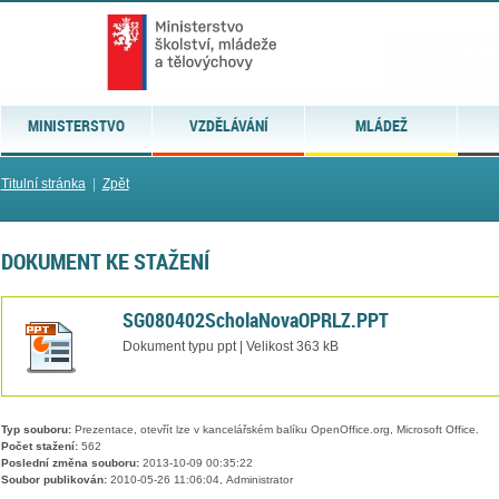
MINISTERSTVO
VZDĚLÁVÁNÍ
MLÁDEŽ
Titulní stránka
|
Zpět
DOKUMENT KE STAŽENÍ
SG080402ScholaNovaOPRLZ.PPT
Dokument typu ppt | Velikost 363 kB
Typ souboru:
Prezentace, otevřít lze v kancelářském balíku OpenOffice.org, Microsoft Office.
Počet stažení:
562
Poslední změna souboru:
2013-10-09 00:35:22
Soubor publikován:
2010-05-26 11:06:04, Administrator