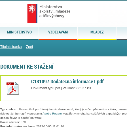
MINISTERSTVO
VZDĚLÁVÁNÍ
MLÁDEŽ
Titulní stránka
|
Zpět
DOKUMENT KE STAŽENÍ
C131097 Dodatecna informace I.pdf
Dokument typu pdf | Velikost 225,27 kB
Typ souboru:
Univerzálně použitelný formát dokumentů, který je určen především k tisku, prezen
tisknout jej lze např. v programu
Adobe Reader
, vytvářet v mnoha kancelářských a grafických pr
doporučován k použití na webu.
Počet stažení:
379
Poslední změna souboru:
2013-10-05 11:01:20