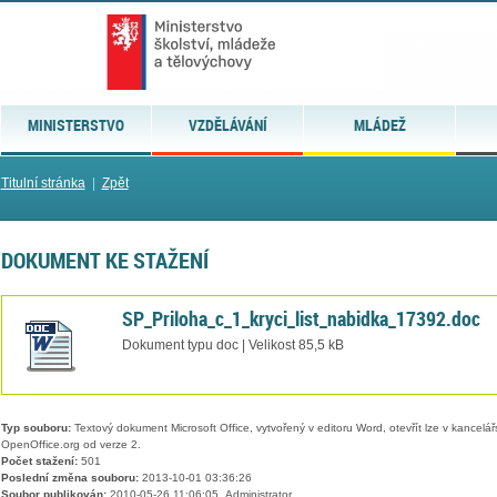
MINISTERSTVO
VZDĚLÁVÁNÍ
MLÁDEŽ
Titulní stránka
|
Zpět
DOKUMENT KE STAŽENÍ
SP_Priloha_c_1_kryci_list_nabidka_17392.doc
Dokument typu doc | Velikost 85,5 kB
Typ souboru:
Textový dokument Microsoft Office, vytvořený v editoru Word, otevřít lze v kancelářs
OpenOffice.org od verze 2.
Počet stažení:
501
Poslední změna souboru:
2013-10-01 03:36:26
Soubor publikován:
2010-05-26 11:06:05, Administrator