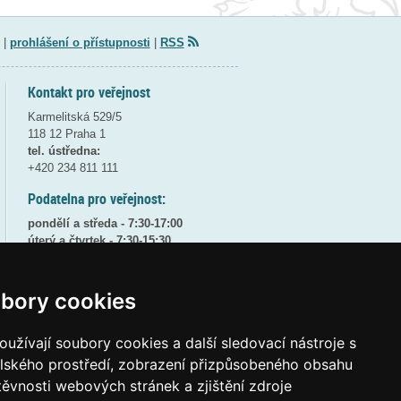
|
prohlášení o přístupnosti
|
RSS
Kontakt pro veřejnost
Karmelitská 529/5
118 12 Praha 1
tel. ústředna:
+420 234 811 111
Podatelna pro veřejnost:
pondělí a středa - 7:30-17:00
úterý a čtvrtek - 7:30-15:30
pátek - 7:30-14:00
8:30 - 9:30 - bezpečnostní přestávka
bory cookies
(více informací
ZDE
)
užívají soubory cookies a další sledovací nástroje s
Elektronická podatelna:
posta@msmt
gov
cz
elského prostředí, zobrazení přizpůsobeného obsahu
těvnosti webových stránek a zjištění zdroje
ID datové schránky:
vidaawt