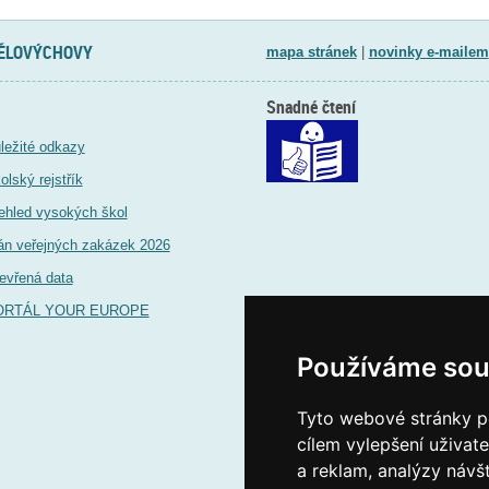
TĚLOVÝCHOVY
mapa stránek
|
novinky e-mailem
Snadné čtení
ležité odkazy
olský rejstřík
ehled vysokých škol
án veřejných zakázek 2026
evřená data
ORTÁL YOUR EUROPE
Používáme sou
Tyto webové stránky po
cílem vylepšení uživat
a reklam, analýzy návš