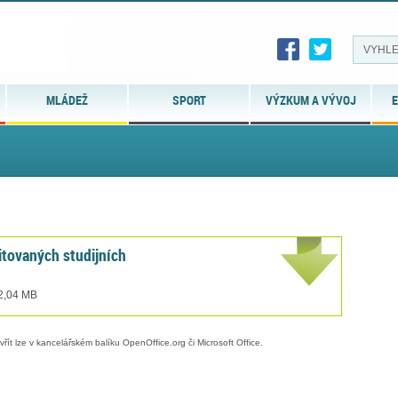
MLÁDEŽ
SPORT
VÝZKUM A VÝVOJ
E
itovaných studijních
 2,04 MB
evřít lze v kancelářském balíku OpenOffice.org či Microsoft Office.