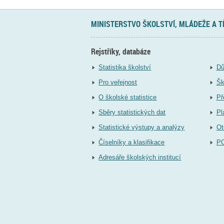
MINISTERSTVO ŠKOLSTVÍ, MLÁDEŽE A 
Rejstříky, databáze
Statistika školství
Dů
Pro veřejnost
Šk
O školské statistice
Př
Sběry statistických dat
Pl
Statistické výstupy a analýzy
Ot
Číselníky a klasifikace
P
Adresáře školských institucí