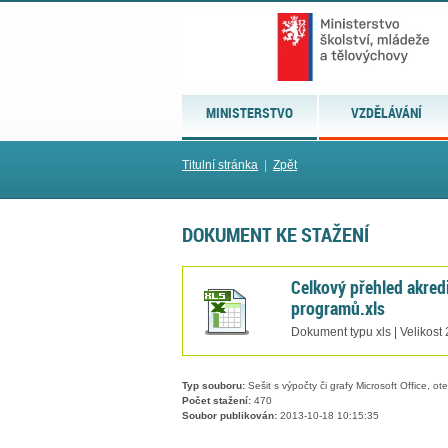
MINISTERSTVO
VZDĚLÁVÁNÍ
Titulní stránka
|
Zpět
DOKUMENT KE STAŽENÍ
Celkový přehled akred
programů.xls
Dokument typu xls | Velikost
Typ souboru:
Sešit s výpočty či grafy Microsoft Office, ot
Počet stažení:
470
Soubor publikován:
2013-10-18 10:15:35