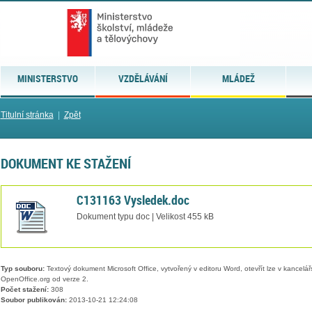
MINISTERSTVO
VZDĚLÁVÁNÍ
MLÁDEŽ
Titulní stránka
|
Zpět
DOKUMENT KE STAŽENÍ
C131163 Vysledek.doc
Dokument typu doc | Velikost 455 kB
Typ souboru:
Textový dokument Microsoft Office, vytvořený v editoru Word, otevřít lze v kancelářs
OpenOffice.org od verze 2.
Počet stažení:
308
Soubor publikován:
2013-10-21 12:24:08