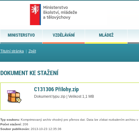
MINISTERSTVO
VZDĚLÁVÁNÍ
MLÁDEŽ
Titulní stránka
|
Zpět
DOKUMENT KE STAŽENÍ
C131306 Přílohy.zip
Dokument typu zip | Velikost 1,1 MB
Typ souboru:
Komprimovaný archiv vhodný pro přenos dat. Data lze získat rozbalením archivu 
Počet stažení:
206
Soubor publikován:
2013-10-23 12:35:36