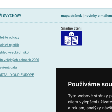
TĚLOVÝCHOVY
mapa stránek
|
novinky e-mailem
Snadné čtení
ležité odkazy
olský rejstřík
ehled vysokých škol
án veřejných zakázek 2026
evřená data
ORTÁL YOUR EUROPE
Používáme sou
Tyto webové stránky po
cílem vylepšení uživat
a reklam, analýzy návš