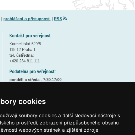
|
prohlášení o přístupnosti
|
RSS
Kontakt pro veřejnost
Karmelitská 529/5
118 12 Praha 1
tel. ústředna:
+420 234 811 111
Podatelna pro veřejnost:
pondělí a středa - 7:30-17:00
úterý a čtvrtek - 7:30-15:30
pátek - 7:30-14:00
bory cookies
8:30 - 9:30 - bezpečnostní přestávka
(více informací
ZDE
)
užívají soubory cookies a další sledovací nástroje s
Elektronická podatelna:
elského prostředí, zobrazení přizpůsobeného obsahu
posta@msmt
gov
cz
těvnosti webových stránek a zjištění zdroje