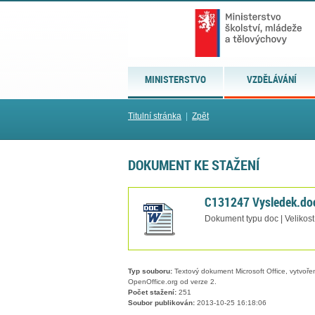
MINISTERSTVO
VZDĚLÁVÁNÍ
Titulní stránka
|
Zpět
DOKUMENT KE STAŽENÍ
C131247 Vysledek.do
Dokument typu doc | Velikost
Typ souboru:
Textový dokument Microsoft Office, vytvořený
OpenOffice.org od verze 2.
Počet stažení:
251
Soubor publikován:
2013-10-25 16:18:06