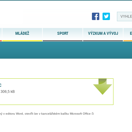
MLÁDEŽ
SPORT
VÝZKUM A VÝVOJ
E
c
 306,5 kB
 v editoru Word, otevřít lze v kancelářském balíku Microsoft Office či