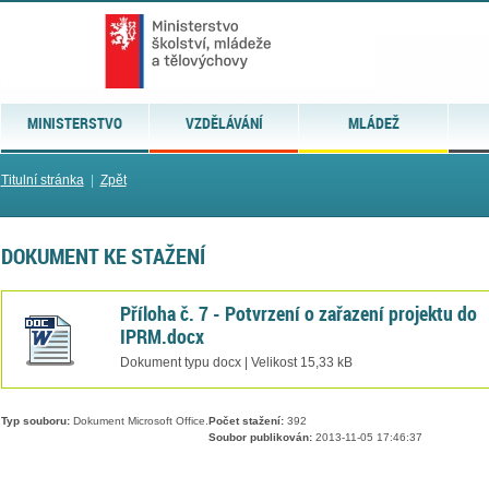
MINISTERSTVO
VZDĚLÁVÁNÍ
MLÁDEŽ
Titulní stránka
|
Zpět
DOKUMENT KE STAŽENÍ
Příloha č. 7 - Potvrzení o zařazení projektu do
IPRM.docx
Dokument typu docx | Velikost 15,33 kB
Typ souboru:
Dokument Microsoft Office.
Počet stažení:
392
Soubor publikován:
2013-11-05 17:46:37