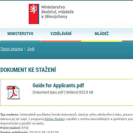
MINISTERSTVO
VZDĚLÁVÁNÍ
MLÁDEŽ
Titulní stránka
|
Zpět
DOKUMENT KE STAŽENÍ
Guide for Applicants.pdf
Dokument typu pdf | Velikost 923,9 kB
Typ souboru:
Univerzálně použitelný formát dokumentů, který je určen především k tisku, prezen
tisknout jej lze např. v programu
Adobe Reader
, vytvářet v mnoha kancelářských a grafických pr
doporučován k použití na webu.
Počet stažení:
8732
Soubor publikován:
2013-11-29 13:42:29