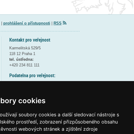
|
prohlášení o přístupnosti
|
RSS
Kontakt pro veřejnost
Karmelitská 529/5
118 12 Praha 1
tel. ústředna:
+420 234 811 111
Podatelna pro veřejnost:
pondělí a středa - 7:30-17:00
úterý a čtvrtek - 7:30-15:30
pátek - 7:30-14:00
bory cookies
8:30 - 9:30 - bezpečnostní přestávka
(více informací
ZDE
)
užívají soubory cookies a další sledovací nástroje s
elského prostředí, zobrazení přizpůsobeného obsahu
Elektronická podatelna:
těvnosti webových stránek a zjištění zdroje
posta@msmt
gov
cz