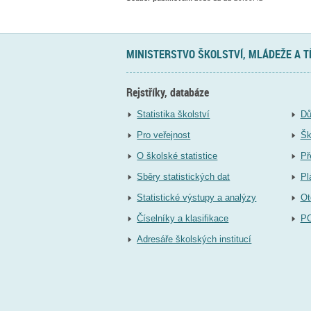
MINISTERSTVO ŠKOLSTVÍ, MLÁDEŽE A 
Rejstříky, databáze
Statistika školství
Dů
Pro veřejnost
Šk
O školské statistice
Př
Sběry statistických dat
Pl
Statistické výstupy a analýzy
Ot
Číselníky a klasifikace
P
Adresáře školských institucí