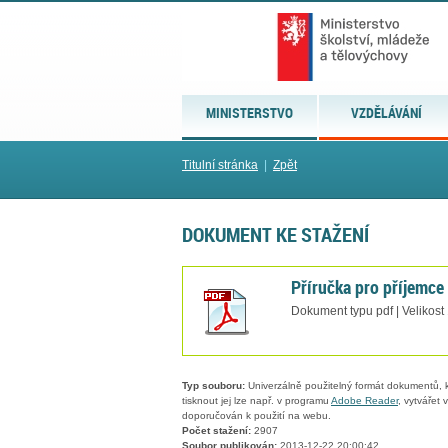
MINISTERSTVO
VZDĚLÁVÁNÍ
Titulní stránka
|
Zpět
DOKUMENT KE STAŽENÍ
Příručka pro příjemce
Dokument typu pdf | Velikost
Typ souboru:
Univerzálně použitelný formát dokumentů, kt
tisknout jej lze např. v programu
Adobe Reader
, vytvářet
doporučován k použití na webu.
Počet stažení:
2907
Soubor publikován:
2013-12-22 20:00:42