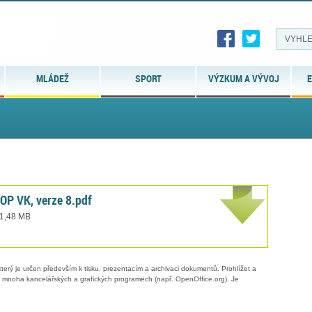
MLÁDEŽ
SPORT
VÝZKUM A VÝVOJ
E
 OP VK, verze 8.pdf
 1,48 MB
erý je určen především k tisku, prezentacím a archivaci dokumentů. Prohlížet a
 v mnoha kancelářských a grafických programech (např. OpenOffice.org). Je