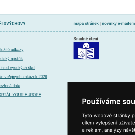
TĚLOVÝCHOVY
mapa stránek
|
novinky e-mailem
Snadné čtení
ležité odkazy
olský rejstřík
ehled vysokých škol
án veřejných zakázek 2026
evřená data
ORTÁL YOUR EUROPE
Používáme sou
Tyto webové stránky po
cílem vylepšení uživat
a reklam, analýzy návš