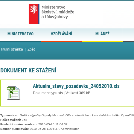
MINISTERSTVO
VZDĚLÁVÁNÍ
MLÁDEŽ
Titulní stránka
|
Zpět
DOKUMENT KE STAŽENÍ
Aktualni_stavy_pozadavku_24052010.xls
Dokument typu xls | Velikost 369 kB
Typ souboru:
Sešit s výpočty či grafy Microsoft Office, otevřít lze v kancelářském balíku OpenOffic
Počet stažení:
358
Poslední změna souboru:
2010-05-26 11:04:37
Soubor publikován:
2010-05-26 11:04:37, Administrator