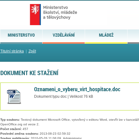
MINISTERSTVO
VZDĚLÁVÁNÍ
MLÁDEŽ
Titulní stránka
|
Zpět
DOKUMENT KE STAŽENÍ
Oznameni_o_vyberu_virt_hospitace.doc
Dokument typu doc | Velikost 76 kB
Typ souboru:
Textový dokument Microsoft Office, vytvořený v editoru Word, otevřít lze v kancelářs
OpenOffice.org od verze 2.
Počet stažení:
457
Poslední změna souboru:
2013-08-23 02:59:32
Soubor publikován:
2010-05-26 11:06:09, Administrator